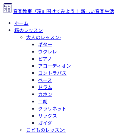
音楽教室『箱』
開けてみよう！ 新しい音楽生活
ホーム
箱のレッスン
大人のレッスン
›
ギター
ウクレレ
ピアノ
アコーディオン
コントラバス
ベース
ドラム
カホン
二胡
クラリネット
サックス
ガイダ
こどものレッスン
›