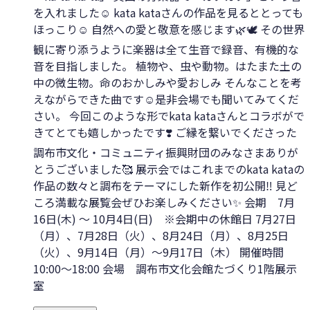
を入れました☺️ kata kataさんの作品を見るととっても
ほっこり☺️ 自然への愛と敬意を感じます🌿🕊️ その世界
観に寄り添うように楽器は全て生音で録音、有機的な
音を目指しました。 植物や、虫や動物。はたまた土の
中の微生物。命のおかしみや愛おしみ そんなことを考
えながらできた曲です☺️是非会場でも聞いてみてくだ
さい。 今回このような形でkata kataさんとコラボがで
きてとても嬉しかったです❣️ ご縁を繋いでくださった
調布市文化・コミュニティ振興財団のみなさまありが
とうございました🥰 展示会ではこれまでのkata kataの
作品の数々と調布をテーマにした新作を初公開‼️ 見ど
ころ満載な展覧会ぜひお楽しみください✨ 会期 7月
16日(木) 〜 10月4日(日) ※会期中の休館日 7月27日
（月）、7月28日（火）、8月24日（月）、8月25日
（火）、9月14日（月）～9月17日（木） 開催時間
10:00～18:00 会場 調布市文化会館たづくり1階展示
室