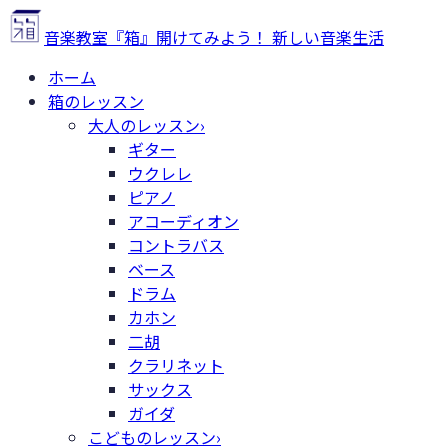
音楽教室『箱』
開けてみよう！ 新しい音楽生活
ホーム
箱のレッスン
大人のレッスン
›
ギター
ウクレレ
ピアノ
アコーディオン
コントラバス
ベース
ドラム
カホン
二胡
クラリネット
サックス
ガイダ
こどものレッスン
›