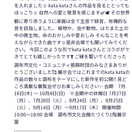
を入れました☺️ kata kataさんの作品を見るととっても
ほっこり☺️ 自然への愛と敬意を感じます🌿🕊️ その世界
観に寄り添うように楽器は全て生音で録音、有機的な
音を目指しました。 植物や、虫や動物。はたまた土の
中の微生物。命のおかしみや愛おしみ そんなことを考
えながらできた曲です☺️是非会場でも聞いてみてくだ
さい。 今回このような形でkata kataさんとコラボがで
きてとても嬉しかったです❣️ ご縁を繋いでくださった
調布市文化・コミュニティ振興財団のみなさまありが
とうございました🥰 展示会ではこれまでのkata kataの
作品の数々と調布をテーマにした新作を初公開‼️ 見ど
ころ満載な展覧会ぜひお楽しみください✨ 会期 7月
16日(木) 〜 10月4日(日) ※会期中の休館日 7月27日
（月）、7月28日（火）、8月24日（月）、8月25日
（火）、9月14日（月）～9月17日（木） 開催時間
10:00～18:00 会場 調布市文化会館たづくり1階展示
室